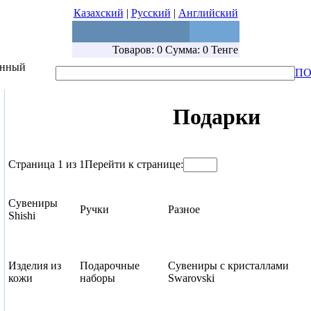
Казахский
|
Русский
|
Английский
Товаров: 0 Сумма: 0 Тенге
енный
ПО
Подарки
Страница 1 из 1
Перейти к странице:
Сувениры
Ручки
Разное
Shishi
Изделия из
Подарочные
Сувениры с кристаллами
кожи
наборы
Swarovski