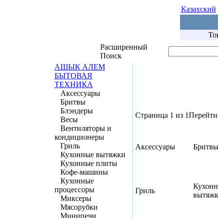
Казахский
То
Расширенный
Поиск
АШЫК АЛЕМ
БЫТОВАЯ
ТЕХНИКА
Аксессуары
Бритвы
Блэндеры
Страница 1 из 1
Перейти 
Весы
Вентиляторы и
кондиционеры
Гриль
Аксессуары
Бритв
Кухонные вытяжки
Кухонные плиты
Кофе-машины
Кухонные
Кухон
процессоры
Гриль
вытяж
Миксеры
Мясорубки
Минипечи